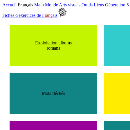
Accueil
Français
Math
Monde
Arts visuels
Outils Liens
Génération 5
Fiches d'exercices de Fr
an
çais
Exploitation albums
romans
Mots fléchés