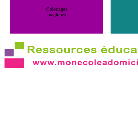
Coloriages
magiques